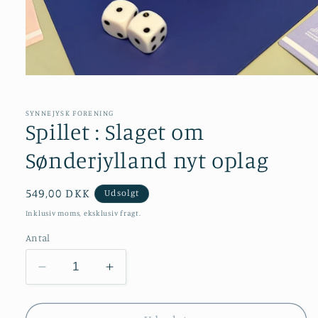
Åbn
mediet
1
i
SYNNEJYSK FORENING
modus
Spillet : Slaget om
Sønderjylland nyt oplag
Normalpris
549,00 DKK
Udsolgt
Inklusiv moms, eksklusiv fragt.
Antal
Reducer
Øg
antallet
antallet
for
for