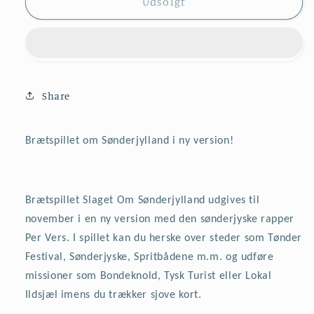
Spillet
Spillet
Udsolgt
:
:
Slaget
Slaget
om
om
Sønderjylland
Sønderjylland
nyt
nyt
oplag
oplag
Share
Brætspillet om Sønderjylland i ny version!
Brætspillet Slaget Om Sønderjylland udgives til
november i en ny version med den sønderjyske rapper
Per Vers. I spillet kan du herske over steder som Tønder
Festival, Sønderjyske, Spritbådene m.m. og udføre
missioner som Bondeknold, Tysk Turist eller Lokal
Ildsjæl imens du trækker sjove kort.